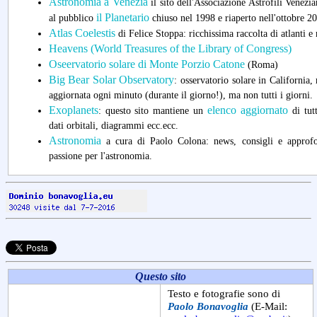
Astronomia a Venezia
il sito dell'Associazione Astrofili Venezia
il Planetario
al pubblico
chiuso nel 1998 e riaperto nell'ottobre 2
Atlas Coelestis
di Felice Stoppa: ricchissima raccolta di atlanti e
Heavens (World Treasures of the Library of Congress)
Oseervatorio solare di Monte Porzio Catone
(Roma)
Big Bear Solar Observatory
: osservatorio solare in California
aggiornata ogni minuto (durante il giorno!), ma non tutti i giorni.
Exoplanets
elenco aggiornato
: questo sito mantiene un
di tutt
dati orbitali, diagrammi ecc.ecc.
Astronomia
a cura di Paolo Colona: news, consigli e approfo
passione per l'astronomia.
Questo sito
Testo e fotografie sono di
Paolo Bonavoglia
(E-Mail: