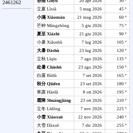
谷雨 Gùyù
20 apr 2026
30 º
2461262
立夏 Lìxià
5 mag 2026
45 º
小滿 Xiàomàn
21 mag 2026
60 º
芒种 Màngzhòng
5 giu 2026
75 º
夏至 Xiàzhì
21 giu 2026
90 º
小暑 Xiàoshù
7 lug 2026
105 º
大暑 Dàshù
23 lug 2026
120 º
立秋 Lìqiu
7 ago 2026
135 º
处暑 Chùshù
23 ago 2026
150 º
白露 Bàilù
7 set 2026
165 º
秋分 Qiùfen
23 set 2026
180 º
寒露 Hànlù
8 ott 2026
195 º
霜降 Shuàngjiàng
23 ott 2026
210 º
立冬 Lìdòng
7 nov 2026
225 º
小雪 Xiàoxuè
22 nov 2026
240 º
大雪 Dàxuè
7 dic 2026
255 º