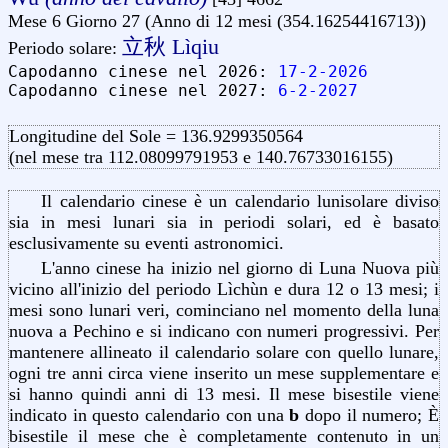
Mese 6 Giorno 27 (Anno di 12 mesi (354.16254416713))
立秋 Lìqiu
Periodo solare:
Capodanno cinese nel 2026:
17-2-2026
Capodanno cinese nel 2027:
6-2-2027
Longitudine del Sole = 136.9299350564
(nel mese tra 112.08099791953 e 140.76733016155)
Il calendario cinese è un calendario lunisolare diviso
sia in mesi lunari sia in periodi solari, ed è basato
esclusivamente su eventi astronomici.
L'anno cinese ha inizio nel giorno di Luna Nuova più
vicino all'inizio del periodo Lìchùn e dura 12 o 13 mesi; i
mesi sono lunari veri, cominciano nel momento della luna
nuova a Pechino e si indicano con numeri progressivi. Per
mantenere allineato il calendario solare con quello lunare,
ogni tre anni circa viene inserito un mese supplementare e
si hanno quindi anni di 13 mesi. Il mese bisestile viene
indicato in questo calendario con una
b
dopo il numero; È
bisestile il mese che è completamente contenuto in un