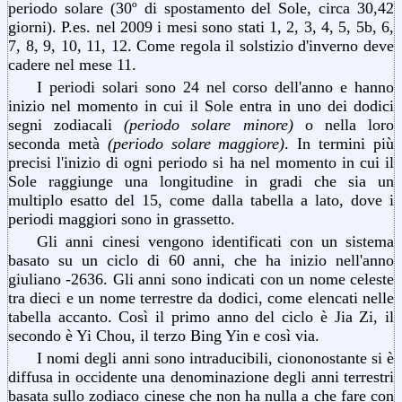
periodo solare (30º di spostamento del Sole, circa 30,42
giorni). P.es. nel 2009 i mesi sono stati 1, 2, 3, 4, 5, 5b, 6,
7, 8, 9, 10, 11, 12. Come regola il solstizio d'inverno deve
cadere nel mese 11.
I periodi solari sono 24 nel corso dell'anno e hanno
inizio nel momento in cui il Sole entra in uno dei dodici
segni zodiacali
(periodo solare minore)
o nella loro
seconda metà
(periodo solare maggiore)
. In termini più
precisi l'inizio di ogni periodo si ha nel momento in cui il
Sole raggiunge una longitudine in gradi che sia un
multiplo esatto del 15, come dalla tabella a lato, dove i
periodi maggiori sono in grassetto.
Gli anni cinesi vengono identificati con un sistema
basato su un ciclo di 60 anni, che ha inizio nell'anno
giuliano -2636. Gli anni sono indicati con un nome celeste
tra dieci e un nome terrestre da dodici, come elencati nelle
tabella accanto. Così il primo anno del ciclo è Jia Zi, il
secondo è Yi Chou, il terzo Bing Yin e così via.
I nomi degli anni sono intraducibili, ciononostante si è
diffusa in occidente una denominazione degli anni terrestri
basata sullo zodiaco cinese che non ha nulla a che fare con