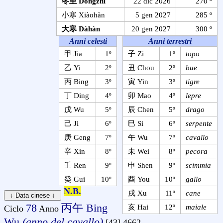
冬至 Dòngzhì
22 dic 2026
270 º
小寒 Xiàohàn
5 gen 2027
285 º
大寒 Dàhàn
20 gen 2027
300 º
Anni celesti
Anni terrestri
甲 Jia
1º
子 Zi
1º
topo
乙 Yi
2º
丑 Chou
2º
bue
丙 Bing
3º
寅 Yin
3º
tigre
丁 Ding
4º
卯 Mao
4º
lepre
戊 Wu
5º
辰 Chen
5º
drago
己 Ji
6º
巳 Si
6º
serpente
庚 Geng
7º
午 Wu
7º
cavallo
辛 Xin
8º
未 Wei
8º
pecora
壬 Ren
9º
申 Shen
9º
scimmia
癸 Gui
10º
酉 You
10º
gallo
N.B.
戌 Xu
11º
cane
78
丙午 Bing
亥 Hai
12º
maiale
Ciclo
Anno
Wu
(anno del cavallo)
[43] 4662