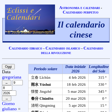
Astronomia e calendari
-
Calendario perpetuo
Il calendario
cinese
Calendario ebraico
-
Calendario islamico
-
Calendario
della rivoluzione
Data iniziale
Longitudine
Periodo solare
2026
del Sole
Data
gregoriana
立春 Lìchùn
4 feb 2026
315 º
雨水 Yùshuì
18 feb 2026
330 º
憬螫 Jingzhé
5 mar 2026
345 º
春分 Chùnfèn
20 mar 2026
0 º
Giorno
清明 Qingming
5 apr 2026
15 º
giuliano
=