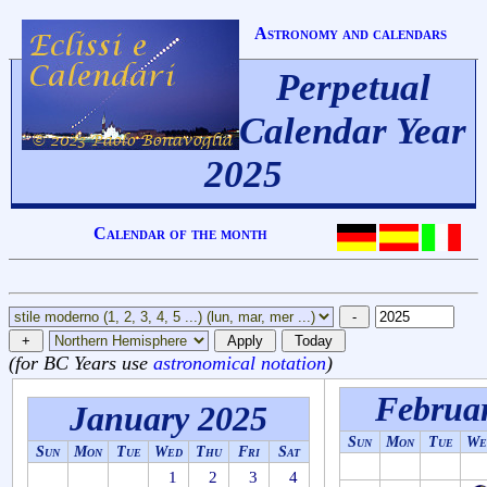
Astronomy and calendars
Perpetual
Calendar Year
2025
Calendar of the month
(for BC Years use
astronomical notation
)
Februa
January 2025
Sun
Mon
Tue
We
Sun
Mon
Tue
Wed
Thu
Fri
Sat
1
2
3
4