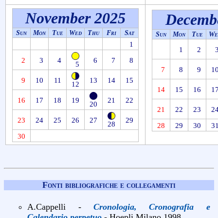
November 2025
Decemb
Sun
Mon
Tue
Wed
Thu
Fri
Sat
Sun
Mon
Tue
We
1
1
2
2
3
4
6
7
8
5
7
8
9
1
9
10
11
13
14
15
12
14
15
16
1
16
17
18
19
21
22
20
21
22
23
2
23
24
25
26
27
29
28
28
29
30
3
30
Fonti bibliografiche e collegamenti
A.Cappelli -
Cronologia, Cronografia e
Calendario perpetuo
- Hoepli Milano 1998