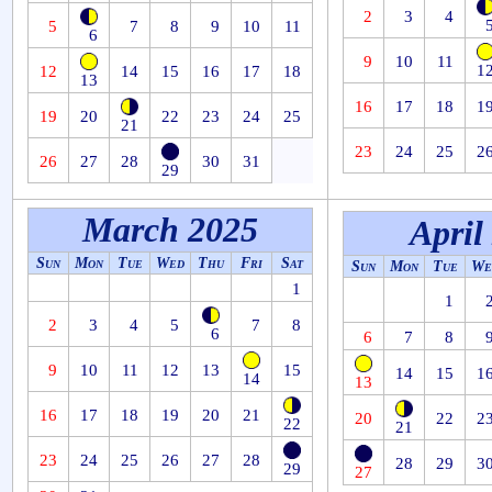
2
3
4
5
7
8
9
10
11
6
9
10
11
1
12
14
15
16
17
18
13
16
17
18
1
19
20
22
23
24
25
21
23
24
25
2
26
27
28
30
31
29
March 2025
April
Sun
Mon
Tue
Wed
Thu
Fri
Sat
Sun
Mon
Tue
We
1
1
2
3
4
5
7
8
6
6
7
8
9
10
11
12
13
15
14
15
1
14
13
16
17
18
19
20
21
20
22
2
22
21
23
24
25
26
27
28
28
29
3
29
27