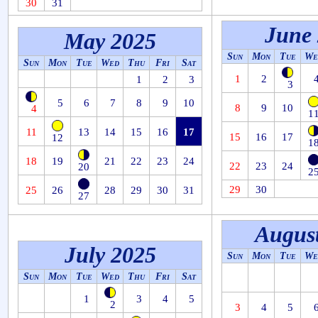
30
31
June
May 2025
Sun
Mon
Tue
We
Sun
Mon
Tue
Wed
Thu
Fri
Sat
1
2
1
2
3
3
5
6
7
8
9
10
8
9
10
4
1
11
13
14
15
16
17
15
16
17
12
1
18
19
21
22
23
24
22
23
24
20
2
29
30
25
26
28
29
30
31
27
Augus
July 2025
Sun
Mon
Tue
We
Sun
Mon
Tue
Wed
Thu
Fri
Sat
1
3
4
5
2
3
4
5