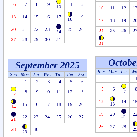
6
7
8
9
11
12
10
10
11
12
1
13
14
15
16
17
19
18
17
18
19
2
20
21
22
23
25
26
24
25
26
2
24
27
28
29
30
31
31
Octobe
September 2025
Sun
Mon
Tue
We
Sun
Mon
Tue
Wed
Thu
Fri
Sat
1
2
3
4
5
6
5
6
7
8
9
10
11
12
13
7
12
14
1
13
15
16
17
18
19
20
14
19
20
2
21
22
23
24
25
26
27
21
26
27
28
2
28
30
29