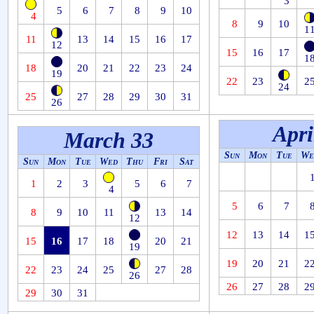
3
5
6
7
8
9
10
4
8
9
10
1
11
13
14
15
16
17
12
15
16
17
1
18
20
21
22
23
24
19
22
23
2
24
25
27
28
29
30
31
26
Apri
March 33
Sun
Mon
Tue
We
Sun
Mon
Tue
Wed
Thu
Fri
Sat
1
2
3
5
6
7
4
5
6
7
8
9
10
11
13
14
12
12
13
14
1
15
16
17
18
20
21
19
19
20
21
2
22
23
24
25
27
28
26
26
27
28
2
29
30
31