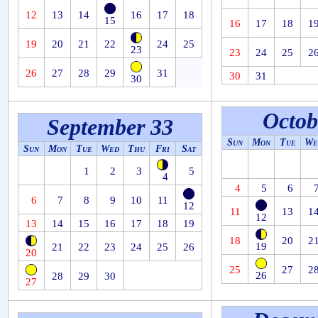
12
13
14
16
17
18
15
16
17
18
1
19
20
21
22
24
25
23
23
24
25
2
26
27
28
29
31
30
31
30
Octob
September 33
Sun
Mon
Tue
We
Sun
Mon
Tue
Wed
Thu
Fri
Sat
1
2
3
5
4
4
5
6
6
7
8
9
10
11
12
11
13
1
12
13
14
15
16
17
18
19
18
20
2
19
21
22
23
24
25
26
20
25
27
2
26
28
29
30
27