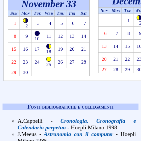
Decem
November 33
Sun
Mon
Tue
We
Sun
Mon
Tue
Wed
Thu
Fri
Sat
1
1
3
4
5
6
7
2
6
7
8
8
9
11
12
13
14
10
13
14
15
1
15
16
17
19
20
21
18
20
21
22
2
22
23
24
26
27
28
25
27
28
29
3
29
30
Fonti bibliografiche e collegamenti
A.Cappelli -
Cronologia, Cronografia e
Calendario perpetuo
- Hoepli Milano 1998
J.Meeus -
Astronomia con il computer
- Hoepli
Milano 1985