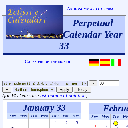
Astronomy and calendars
Perpetual
Calendar Year
33
Calendar of the month
(for BC Years use
astronomical notation
)
January 33
Febru
Sun
Mon
Tue
Wed
Thu
Fri
Sat
Sun
Mon
Tue
We
1
2
3
1
2