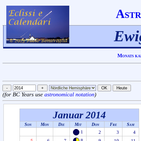
Astr
Ewi
Monats ka
(for BC Years use
astronomical notation
)
Januar 2014
Son
Mon
Die
Mit
Don
Fre
Sam
1
2
3
4
8
5
6
7
9
10
11